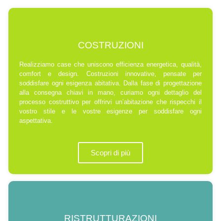
COSTRUZIONI
Realizziamo case che uniscono efficienza energetica, qualità,
comfort e design. Costruzioni innovative, pensate per
soddisfare ogni esigenza abitativa. Dalla fase di progettazione
alla consegna chiavi in mano, curiamo ogni dettaglio del
processo costruttivo per offrirvi un’abitazione che rispecchi il
vostro stile e le vostre esigenze per soddisfare ogni
aspettativa.
Scopri di più
RISTRUTTURAZIONI